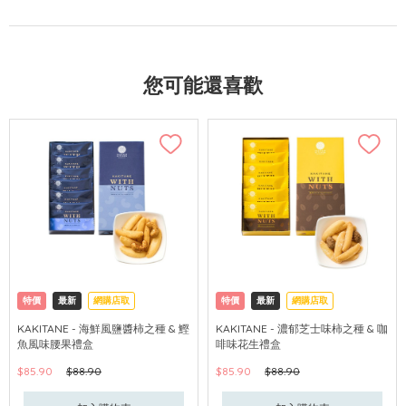
您可能還喜歡
特價
最新
網購店取
特價
最新
網購店取
KAKITANE - 海鮮風鹽醬柿之種 & 鰹
KAKITANE - 濃郁芝士味柿之種 & 咖
魚風味腰果禮盒
啡味花生禮盒
$85.90
$88.90
$85.90
$88.90