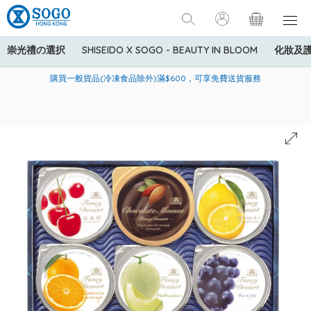
崇光禮の選択
SHISEIDO X SOGO - BEAUTY IN BLOOM
化妝及
寄送中國內地服務只適用於指定商品，若訂單金額少於HK$600(折
美國運通Explorer®信用卡會員購物禮遇：高達5%簽賬回贈！
購買一般貨品(冷凍食品除外)滿$600，可享免費送貨服務
扣後之消費金額計算)，送貨費用為HK$90。若訂單金額HK$600或
以上(折扣後之消費金額計算)，送貨費用以每箱計算首1公斤為
HK$75，其後每額外1公斤運費加收HK$16。