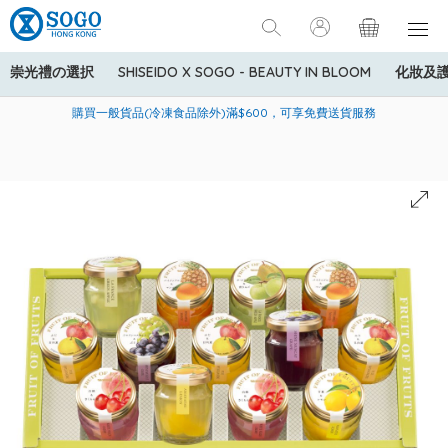
崇光禮の選択
SHISEIDO X SOGO - BEAUTY IN BLOOM
化妝及
寄送中國內地服務只適用於指定商品，若訂單金額少於HK$600(折
美國運通Explorer®信用卡會員購物禮遇：高達5%簽賬回贈！
購買一般貨品(冷凍食品除外)滿$600，可享免費送貨服務
扣後之消費金額計算)，送貨費用為HK$90。若訂單金額HK$600或
以上(折扣後之消費金額計算)，送貨費用以每箱計算首1公斤為
HK$75，其後每額外1公斤運費加收HK$16。