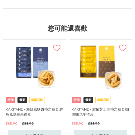
您可能還喜歡
特價
最新
網購店取
特價
最新
網購店取
KAKITANE - 海鮮風鹽醬柿之種 & 鰹
KAKITANE - 濃郁芝士味柿之種 & 咖
魚風味腰果禮盒
啡味花生禮盒
$85.90
$88.90
$85.90
$88.90