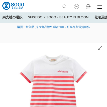
崇光禮の選択
SHISEIDO X SOGO - BEAUTY IN BLOOM
化妝及
寄送中國內地服務只適用於指定商品，若訂單金額少於HK$600(折
美國運通Explorer®信用卡會員購物禮遇：高達5%簽賬回贈！
購買一般貨品(冷凍食品除外)滿$600，可享免費送貨服務
扣後之消費金額計算)，送貨費用為HK$90。若訂單金額HK$600或
以上(折扣後之消費金額計算)，送貨費用以每箱計算首1公斤為
HK$75，其後每額外1公斤運費加收HK$16。