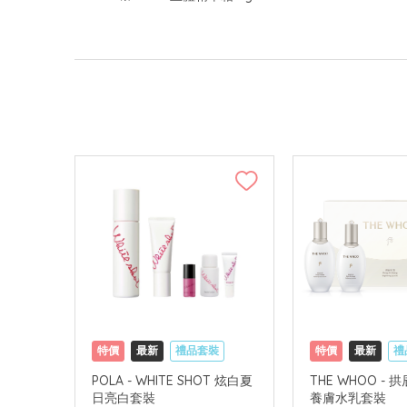
特價
最新
禮品套裝
特價
最新
禮
網購店取
可中國內地配送
網購店取
可中
POLA - WHITE SHOT 炫白夏
THE WHOO - 
日亮白套裝
養膚水乳套裝