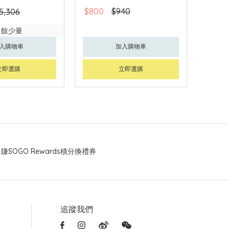
$800
$940
5,306
尚餘少量
入購物車
加入購物車
立即選購
立即選購
賺SOGO Rewards積分換禮券
追蹤我們