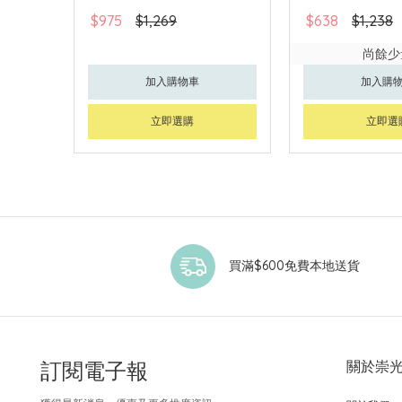
$975
$1,269
$638
$1,238
尚餘少
加入購物車
加入購
立即選購
立即選
買滿$600免費本地送貨
訂閱電子報
關於崇