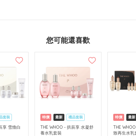
您可能還喜歡
品套裝
特價
最新
禮品套裝
特價
最新
國內地配送
網購店取
可中國內地配送
網購店取
拱辰享 雪煥白
THE WHOO - 拱辰享 水凝舒
THE WHO
養水乳套裝
致再生水乳