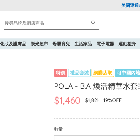
美國運通Exp
化妝及護膚品
崇光超市
母嬰育兒
生活家品
電子電器
運動塑身
特價
禮品套裝
網購店取
可中國內
POLA - B.A 煥活精華水
$1,460
$1,821
19%OFF
數量