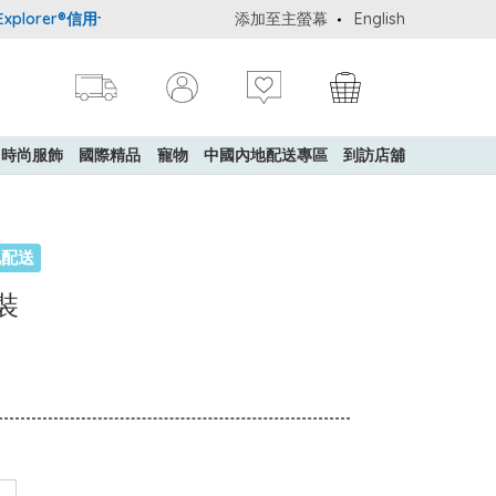
lorer®信用卡會員購物禮遇：高達5%簽賬回贈！
添加至主螢幕
購買一般貨品(冷凍食
English
時尚服飾
國際精品
寵物
中國內地配送專區
到訪店舖
地配送
套裝