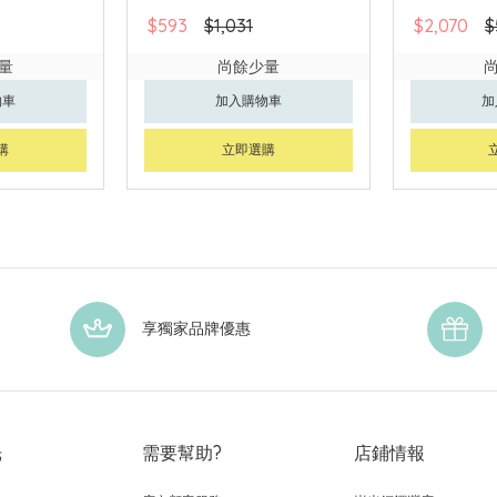
$593
$1,031
$2,070
$
量
尚餘少量
物車
加入購物車
加
購
立即選購
享獨家品牌優惠
光
需要幫助?
店鋪情報