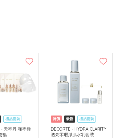
禮品套裝
特價
最新
禮品套裝
可中國內地配送
網購店取
可中國內地配送
O - 天率丹 和率極
DECORTÉ - HYDRA CLARITY
透亮零瑕淨肌水乳套裝
套裝