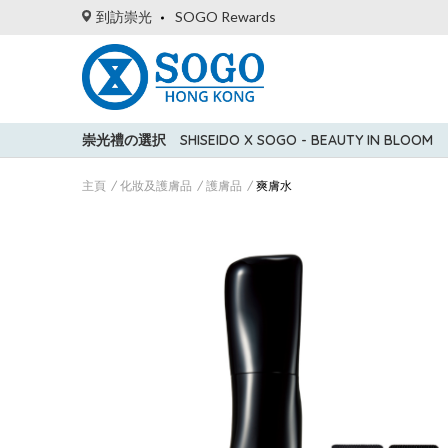
到訪崇光
SOGO Rewards
崇光禮の選択
SHISEIDO X SOGO - BEAUTY IN BLOOM
主頁
化妝及護膚品
護膚品
爽膚水