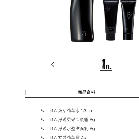
商品資料
B.A 煥活精華水 120ml
B.A 淨透柔采卸妝霜 9g
B.A 淨透水盈潔面乳 9g
B.A 立體精華霜 3g