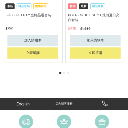
最新
禮品套裝
網購店取
特價
最新
禮品套裝
可中國內地配送
網購店取
可中國內地配送
SK-II - PITERA™皇牌晶透套裝
POLA - WHITE SHOT 炫白夏日亮
白套裝
$750
$975
$1,269
加入購物車
加入購物車
立即選購
立即選購
English
店內顧客服務