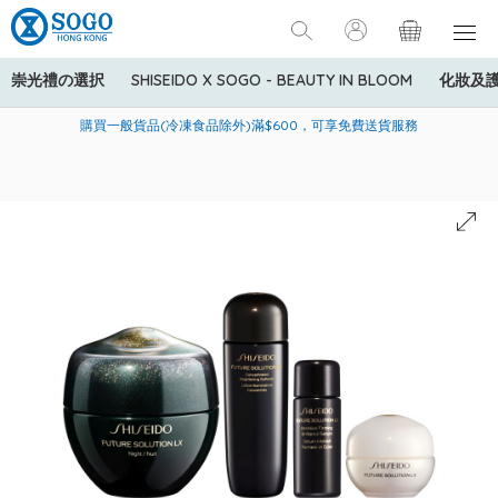
崇光禮の選択
SHISEIDO X SOGO - BEAUTY IN BLOOM
化妝及
寄送中國內地服務只適用於指定商品，若訂單金額少於HK$600(折
美國運通Explorer®信用卡會員購物禮遇：高達5%簽賬回贈！
購買一般貨品(冷凍食品除外)滿$600，可享免費送貨服務
扣後之消費金額計算)，送貨費用為HK$90。若訂單金額HK$600或
以上(折扣後之消費金額計算)，送貨費用以每箱計算首1公斤為
HK$75，其後每額外1公斤運費加收HK$16。