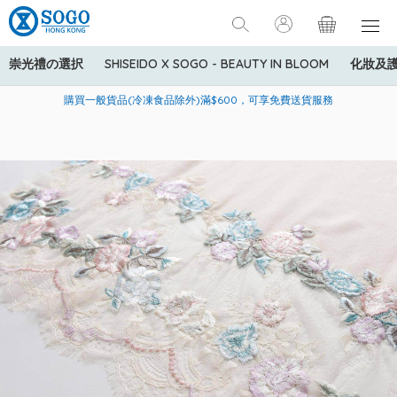
崇光禮の選択
SHISEIDO X SOGO - BEAUTY IN BLOOM
化妝及
寄送中國內地服務只適用於指定商品，若訂單金額少於HK$600(折
美國運通Explorer®信用卡會員購物禮遇：高達5%簽賬回贈！
購買一般貨品(冷凍食品除外)滿$600，可享免費送貨服務
扣後之消費金額計算)，送貨費用為HK$90。若訂單金額HK$600或
以上(折扣後之消費金額計算)，送貨費用以每箱計算首1公斤為
HK$75，其後每額外1公斤運費加收HK$16。