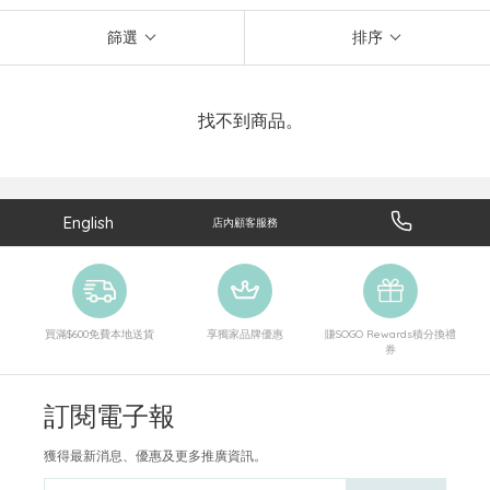
篩選
排序
找不到商品。
English
店內顧客服務
買滿$600免費本地送貨
享獨家品牌優惠
賺SOGO Rewards積分換禮
券
訂閱電子報
獲得最新消息、優惠及更多推廣資訊。