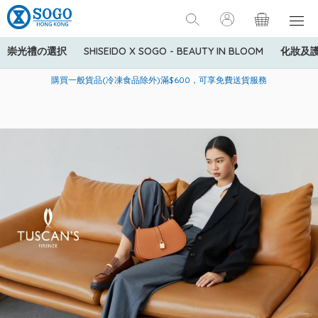
崇光禮の選択
SHISEIDO X SOGO - BEAUTY IN BLOOM
化妝及
寄送中國內地服務只適用於指定商品，若訂單金額少於HK$600(折
美國運通Explorer®信用卡會員購物禮遇：高達5%簽賬回贈！
購買一般貨品(冷凍食品除外)滿$600，可享免費送貨服務
扣後之消費金額計算)，送貨費用為HK$90。若訂單金額HK$600或
以上(折扣後之消費金額計算)，送貨費用以每箱計算首1公斤為
HK$75，其後每額外1公斤運費加收HK$16。