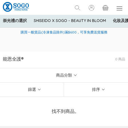
崇光禮の選択
SHISEIDO X SOGO - BEAUTY IN BLOOM
化妝及
寄送中國內地服務只適用於指定商品，若訂單金額少於HK$600(折
美國運通Explorer®信用卡會員購物禮遇：高達5%簽賬回贈！
購買一般貨品(冷凍食品除外)滿$600，可享免費送貨服務
扣後之消費金額計算)，送貨費用為HK$90。若訂單金額HK$600或
以上(折扣後之消費金額計算)，送貨費用以每箱計算首1公斤為
HK$75，其後每額外1公斤運費加收HK$16。
能恩全護®
0 商品
商品分類
篩選
排序
找不到商品。