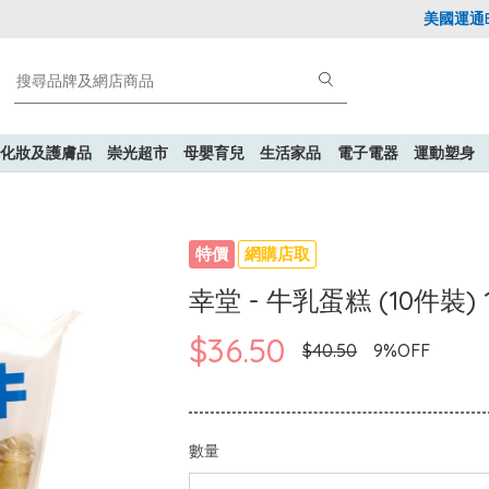
美國運通Expl
化妝及護膚品
崇光超市
母嬰育兒
生活家品
電子電器
運動塑身
特價
網購店取
幸堂 - 牛乳蛋糕 (10件裝) 
$36.50
$40.50
9%OFF
數量