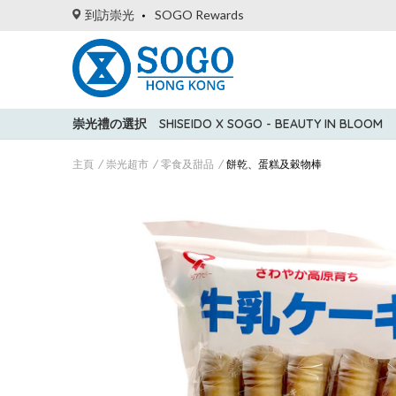
到訪崇光
SOGO Rewards
崇光禮の選択
SHISEIDO X SOGO - BEAUTY IN BLOOM
主頁
崇光超市
零食及甜品
餅乾、蛋糕及穀物棒