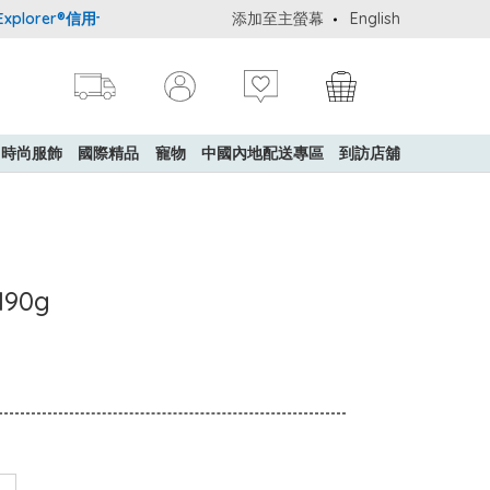
orer®信用卡會員購物禮遇：高達5%簽賬回贈！
添加至主螢幕
購買一般貨品(冷凍食品
English
時尚服飾
國際精品
寵物
中國內地配送專區
到訪店舖
190g