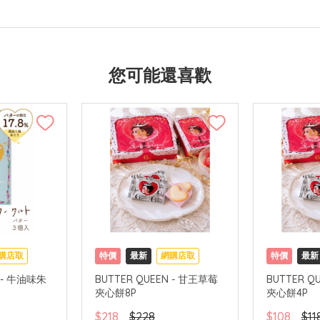
您可能還喜歡
購店取
特價
最新
網購店取
特價
最新
N - 牛油味朱
BUTTER QUEEN - 甘王草莓
BUTTER Q
夾心餅8P
夾心餅4P
$218
$228
$108
$11