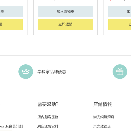
物車
加入購物車
加
購
立即選購
享獨家品牌優惠
光
需要幫助?
店鋪情報
店內顧客服務
崇光銅鑼灣店
wards會員計劃
網店送貨安排
崇光啟德店