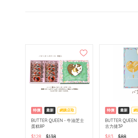
特價
最新
網購店取
特價
最新
網
BUTTER QUEEN - 牛油芝士
BUTTER QUEE
蛋糕8P
古力撻3P
$128
$138
$83
$88