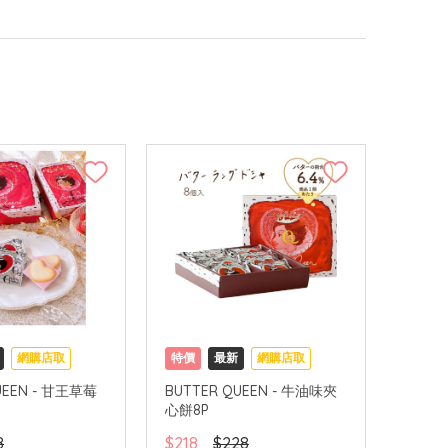
網購店取
特價
最新
網購店取
UEEN - 甘王草莓
BUTTER QUEEN - 牛油味夾
心餅8P
8
$218
$228