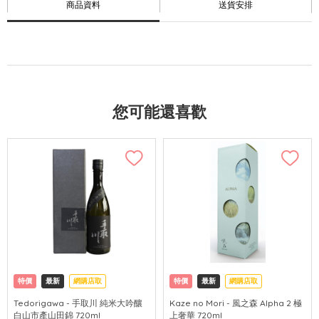
商品資料
送貨安排
您可能還喜歡
特價
最新
網購店取
特價
最新
網購店取
Tedorigawa - 手取川 純米大吟釀
Kaze no Mori - 風之森 Alpha 2 極
白山市產山田錦 720ml
上奢華 720ml