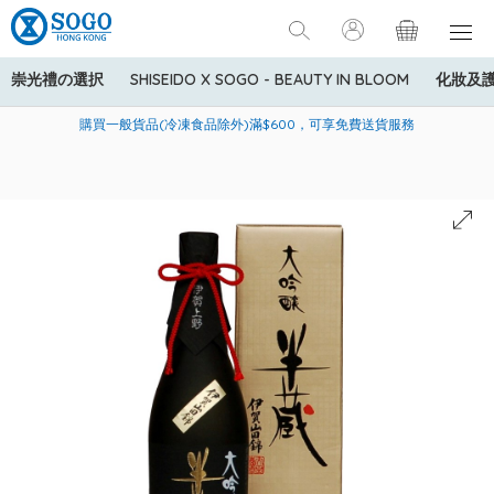
崇光禮の選択
SHISEIDO X SOGO - BEAUTY IN BLOOM
化妝及
寄送中國內地服務只適用於指定商品，若訂單金額少於HK$600(折
美國運通Explorer®信用卡會員購物禮遇：高達5%簽賬回贈！
購買一般貨品(冷凍食品除外)滿$600，可享免費送貨服務
扣後之消費金額計算)，送貨費用為HK$90。若訂單金額HK$600或
以上(折扣後之消費金額計算)，送貨費用以每箱計算首1公斤為
HK$75，其後每額外1公斤運費加收HK$16。