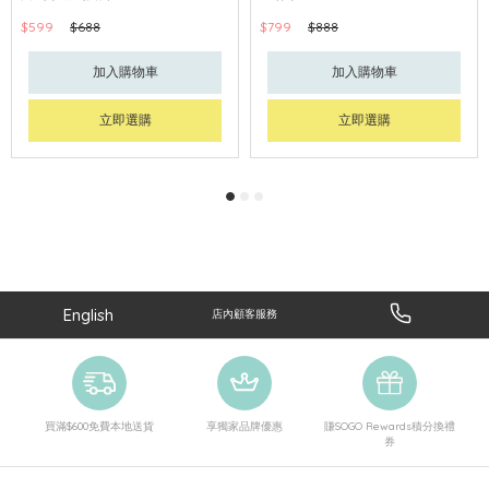
$599
$688
$799
$888
加入購物車
加入購物車
立即選購
立即選購
English
店內顧客服務
買滿$600免費本地送貨
享獨家品牌優惠
賺SOGO Rewards積分換禮
券