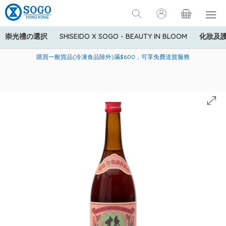
崇光禮の選択
SHISEIDO X SOGO - BEAUTY IN BLOOM
化妝及
寄送中國內地服務只適用於指定商品，若訂單金額少於HK$600(折
美國運通Explorer®信用卡會員購物禮遇：高達5%簽賬回贈！
購買一般貨品(冷凍食品除外)滿$600，可享免費送貨服務
扣後之消費金額計算)，送貨費用為HK$90。若訂單金額HK$600或
以上(折扣後之消費金額計算)，送貨費用以每箱計算首1公斤為
HK$75，其後每額外1公斤運費加收HK$16。