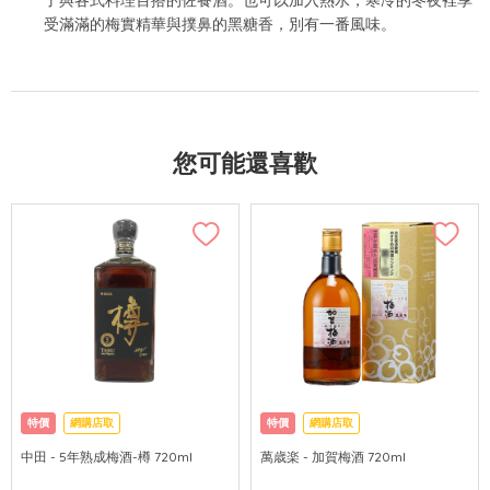
受滿滿的梅實精華與撲鼻的黑糖香，別有一番風味。
您可能還喜歡
特價
網購店取
特價
網購店取
中田 - 5年熟成梅酒-樽 720ml
萬歳楽 - 加賀梅酒 720ml