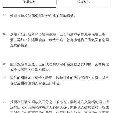
商品資料
送貨安排
沖繩風味和飽滿梅實結合而成的偏酸梅酒。
選用和歌山縣產的頂級南高梅，以石垣島泡盛作為基底釀出梅
酒，再加上沖繩黑糖後，創造出這一款有濃郁梅子香氣又有南國
風味的梅酒。
雖以泡盛為基底，但卻成功跳脫泡盛過於強烈的印象，反而轉化
成令人留戀的特殊泡盛香。
淡泊的甜味加上梅子的酸爽，後味頑皮的迸現黑糖的香氣，是不
喜歡過甜梅酒的人會迷上的味道。
推薦在玻璃杯裡放入三分之一的冰塊，豪氣地注入請福梅酒，清
涼的口感和圓融的酸香讓人心情大好；或是兌入碳酸飲料，就成
了與各式料理百搭的佐餐酒。也可以加入熱水，寒冷的冬夜裡享