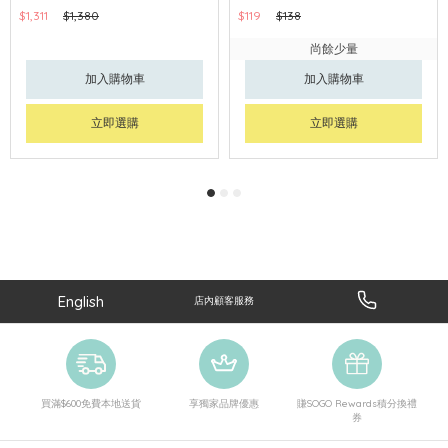
$1,311
$1,380
$119
$138
尚餘少量
加入購物車
加入購物車
立即選購
立即選購
English
店內顧客服務
買滿$600免費本地送貨
享獨家品牌優惠
賺SOGO Rewards積分換禮
券