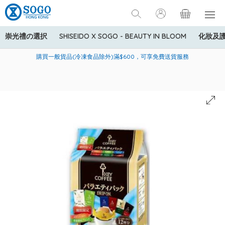
崇光禮の選択
SHISEIDO X SOGO - BEAUTY IN BLOOM
化妝及
寄送中國內地服務只適用於指定商品，若訂單金額少於HK$600(折
美國運通Explorer®信用卡會員購物禮遇：高達5%簽賬回贈！
購買一般貨品(冷凍食品除外)滿$600，可享免費送貨服務
扣後之消費金額計算)，送貨費用為HK$90。若訂單金額HK$600或
以上(折扣後之消費金額計算)，送貨費用以每箱計算首1公斤為
HK$75，其後每額外1公斤運費加收HK$16。