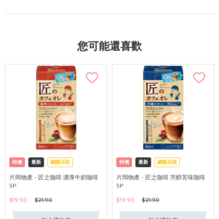
您可能還喜歡
特價
最新
網購店取
特價
最新
網購店取
片岡物產 - 匠之咖啡 濃厚牛奶咖啡
片岡物產 - 匠之咖啡 芳醇苦味咖啡
5P
5P
$19.90
$21.90
$19.90
$21.90