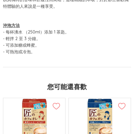
特體驗的人來說是一種享受。
沖泡方法
- 每杯沸水 （250ml）添加 1 茶匙。
- 輕拌 2 至 3 分鐘。
- 可添加糖或蜂蜜。
- 可熱泡或冷泡。
您可能還喜歡