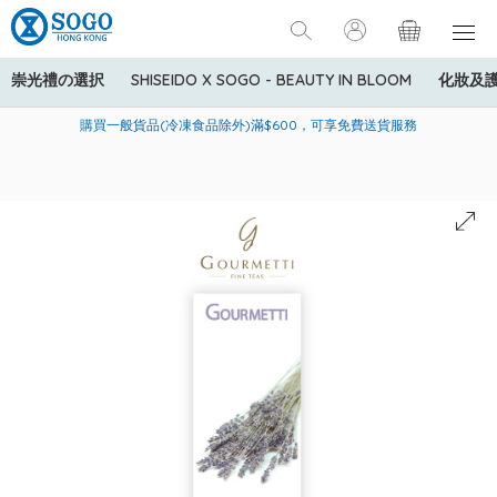
崇光禮の選択
SHISEIDO X SOGO - BEAUTY IN BLOOM
化妝及
寄送中國內地服務只適用於指定商品，若訂單金額少於HK$600(折
美國運通Explorer®信用卡會員購物禮遇：高達5%簽賬回贈！
購買一般貨品(冷凍食品除外)滿$600，可享免費送貨服務
扣後之消費金額計算)，送貨費用為HK$90。若訂單金額HK$600或
以上(折扣後之消費金額計算)，送貨費用以每箱計算首1公斤為
HK$75，其後每額外1公斤運費加收HK$16。