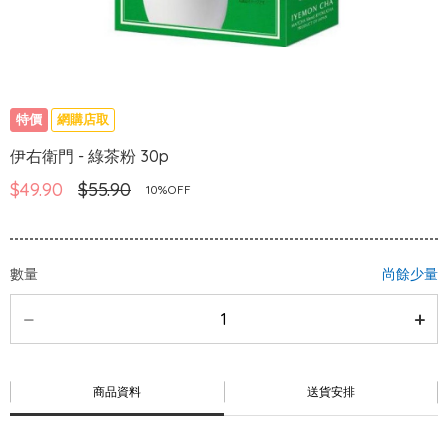
特價
網購店取
伊右衛門 - 綠茶粉 30p
$49.90
$55.90
10%OFF
數量
尚餘少量
商品資料
送貨安排