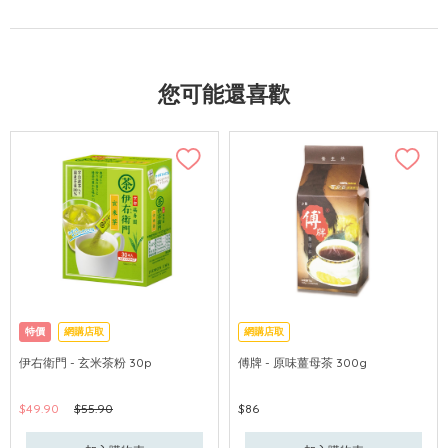
您可能還喜歡
特價
網購店取
網購店取
伊右衛門 - 玄米茶粉 30p
傅牌 - 原味薑母茶 300g
$49.90
$55.90
$86