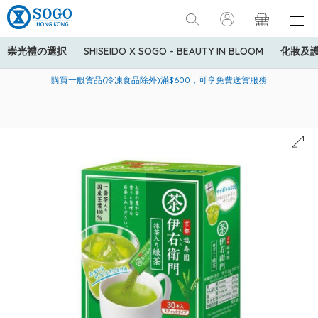
崇光禮の選択
SHISEIDO X SOGO - BEAUTY IN BLOOM
化妝及
寄送中國內地服務只適用於指定商品，若訂單金額少於HK$600(折
美國運通Explorer®信用卡會員購物禮遇：高達5%簽賬回贈！
購買一般貨品(冷凍食品除外)滿$600，可享免費送貨服務
扣後之消費金額計算)，送貨費用為HK$90。若訂單金額HK$600或
以上(折扣後之消費金額計算)，送貨費用以每箱計算首1公斤為
HK$75，其後每額外1公斤運費加收HK$16。