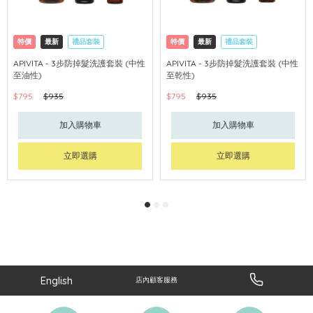
特價
最新
禮品套裝
特價
最新
禮品套裝
網購店取
可中國內地配送
網購店取
可中國內地配送
APIVITA - 3步防掉髮洗護套裝 (中性
APIVITA - 3步防掉髮洗護套裝 (中性
至油性)
至乾性)
$795
$935
$795
$935
加入購物車
加入購物車
立即選購
立即選購
English
店內顧客服務