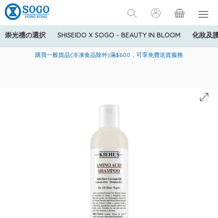
崇光禮の選択
SHISEIDO X SOGO - BEAUTY IN BLOOM
化妝及
寄送中國內地服務只適用於指定商品，若訂單金額少於HK$600(折
美國運通Explorer®信用卡會員購物禮遇：高達5%簽賬回贈！
購買一般貨品(冷凍食品除外)滿$600，可享免費送貨服務
扣後之消費金額計算)，送貨費用為HK$90。若訂單金額HK$600或
以上(折扣後之消費金額計算)，送貨費用以每箱計算首1公斤為
HK$75，其後每額外1公斤運費加收HK$16。