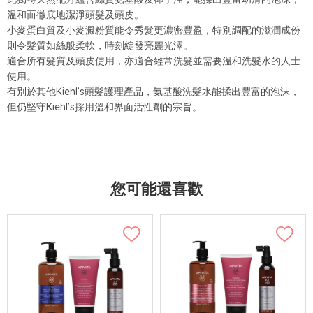
溫和而徹底地潔淨頭髮及頭皮。
小麥蛋白質及小麥澱粉質能令秀髮更濃密豐盈，特別調配的滋潤成份
則令髮質如絲般柔軟，時刻綻發亮麗光澤。
適合所有髮質及頭皮使用，亦適合經常洗髮並需要溫和洗髮水的人士
使用。
有別於其他Kiehl’s頭髮護理產品，氨基酸洗髮水能揉出豐富的泡沫，
但仍堅守Kiehl’s採用溫和界面活性劑的宗旨。
您可能還喜歡