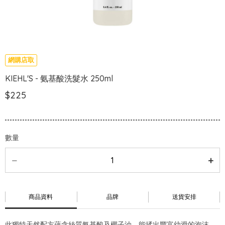
網購店取
KIEHL'S - 氨基酸洗髮水 250ml
$225
數量
商品資料
品牌
送貨安排
此獨特天然配方蘊含絲質氨基酸及椰子油，能揉出豐富幼滑的泡沫，