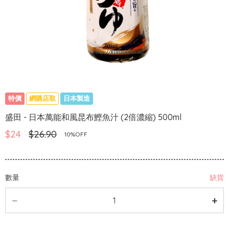
特價
網購店取
日本製造
盛田 - 日本萬能和風昆布鰹魚汁 (2倍濃縮) 500ml
$24
$26.90
10%OFF
數量
缺貨