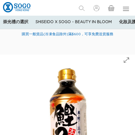
崇光禮の選択
SHISEIDO X SOGO - BEAUTY IN BLOOM
化妝及
寄送中國內地服務只適用於指定商品，若訂單金額少於HK$600(折
美國運通Explorer®信用卡會員購物禮遇：高達5%簽賬回贈！
購買一般貨品(冷凍食品除外)滿$600，可享免費送貨服務
扣後之消費金額計算)，送貨費用為HK$90。若訂單金額HK$600或
以上(折扣後之消費金額計算)，送貨費用以每箱計算首1公斤為
HK$75，其後每額外1公斤運費加收HK$16。