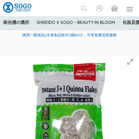
崇光禮の選択
SHISEIDO X SOGO - BEAUTY IN BLOOM
化妝及
寄送中國內地服務只適用於指定商品，若訂單金額少於HK$600(折
美國運通Explorer®信用卡會員購物禮遇：高達5%簽賬回贈！
購買一般貨品(冷凍食品除外)滿$600，可享免費送貨服務
扣後之消費金額計算)，送貨費用為HK$90。若訂單金額HK$600或
以上(折扣後之消費金額計算)，送貨費用以每箱計算首1公斤為
HK$75，其後每額外1公斤運費加收HK$16。