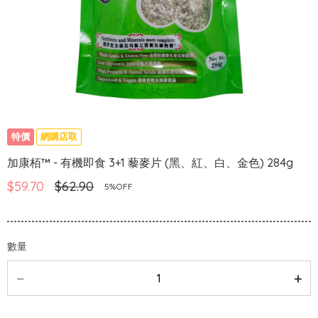
特價
網購店取
加康栢™ - 有機即食 3+1 藜麥片 (黑、紅、白、金色) 284g
$59.70
$62.90
5%OFF
數量