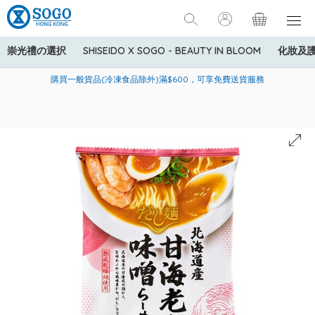
崇光禮の選択
SHISEIDO X SOGO - BEAUTY IN BLOOM
化妝及
寄送中國內地服務只適用於指定商品，若訂單金額少於HK$600(折
美國運通Explorer®信用卡會員購物禮遇：高達5%簽賬回贈！
購買一般貨品(冷凍食品除外)滿$600，可享免費送貨服務
扣後之消費金額計算)，送貨費用為HK$90。若訂單金額HK$600或
以上(折扣後之消費金額計算)，送貨費用以每箱計算首1公斤為
HK$75，其後每額外1公斤運費加收HK$16。