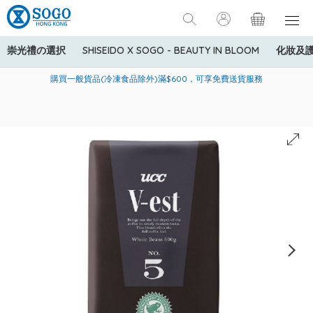
崇光禮の選択
SHISEIDO X SOGO - BEAUTY IN BLOOM
化妝及
寄送中國內地服務只適用於指定商品，若訂單金額少於HK$600(折
美國運通Explorer®信用卡會員購物禮遇：高達5%簽賬回贈！
購買一般貨品(冷凍食品除外)滿$600，可享免費送貨服務
扣後之消費金額計算)，送貨費用為HK$90。若訂單金額HK$600或
以上(折扣後之消費金額計算)，送貨費用以每箱計算首1公斤為
HK$75，其後每額外1公斤運費加收HK$16。