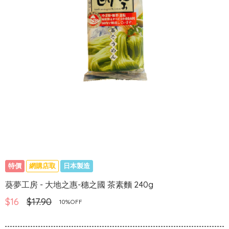
特價
網購店取
日本製造
葵夢工房 - 大地之惠-穗之國 茶素麵 240g
$16
$17.90
10%OFF