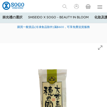
崇光禮の選択
SHISEIDO X SOGO - BEAUTY IN BLOOM
化妝及
寄送中國內地服務只適用於指定商品，若訂單金額少於HK$600(折
美國運通Explorer®信用卡會員購物禮遇：高達5%簽賬回贈！
購買一般貨品(冷凍食品除外)滿$600，可享免費送貨服務
扣後之消費金額計算)，送貨費用為HK$90。若訂單金額HK$600或
以上(折扣後之消費金額計算)，送貨費用以每箱計算首1公斤為
HK$75，其後每額外1公斤運費加收HK$16。