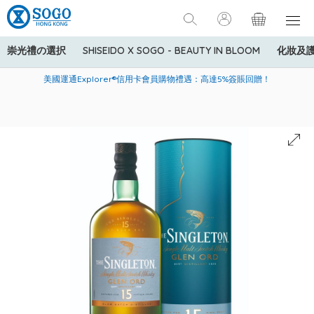
崇光禮の選択
SHISEIDO X SOGO - BEAUTY IN BLOOM
化妝及
寄送中國內地服務只適用於指定商品，若訂單金額少於HK$600(折
美國運通Explorer®信用卡會員購物禮遇：高達5%簽賬回贈！
購買一般貨品(冷凍食品除外)滿$600，可享免費送貨服務
扣後之消費金額計算)，送貨費用為HK$90。若訂單金額HK$600或
以上(折扣後之消費金額計算)，送貨費用以每箱計算首1公斤為
HK$75，其後每額外1公斤運費加收HK$16。