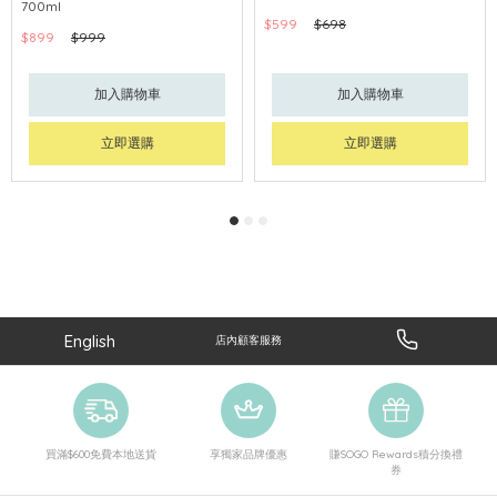
700ml
$599
$698
$899
$999
加入購物車
加入購物車
立即選購
立即選購
English
店內顧客服務
買滿$600免費本地送貨
享獨家品牌優惠
賺SOGO Rewards積分換禮
券