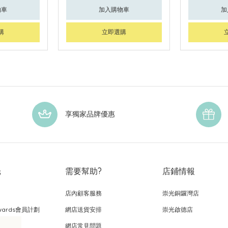
物車
加入購物車
加
購
立即選購
享獨家品牌優惠
光
需要幫助?
店鋪情報
店內顧客服務
崇光銅鑼灣店
wards會員計劃
網店送貨安排
崇光啟德店
網店常見問題