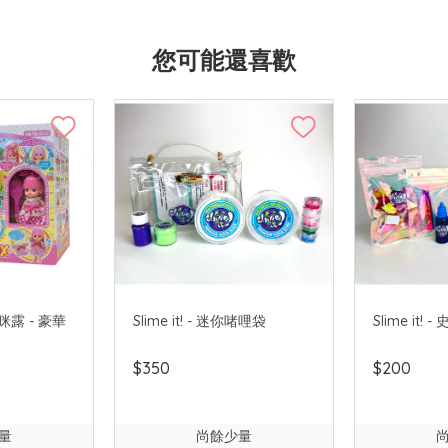
您可能還喜歡
口袋咪露 - 豪華
Slime it! - 迷你啫哩袋
Slime it!
$350
$200
量
尚餘少量