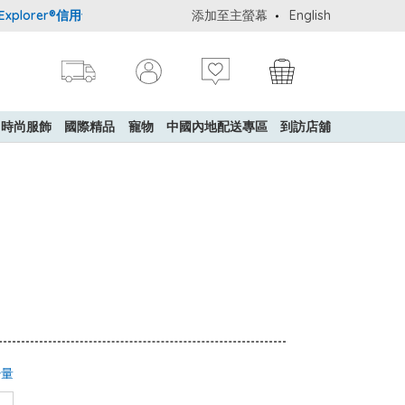
orer®信用卡會員購物禮遇：高達5%簽賬回贈！
添加至主螢幕
購買一般貨品(冷凍食品
English
時尚服飾
國際精品
寵物
中國內地配送專區
到訪店舖
少量