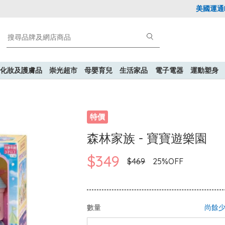
美國運通Expl
化妝及護膚品
崇光超市
母嬰育兒
生活家品
電子電器
運動塑身
特價
森林家族 - 寶寶遊樂園
$349
$469
25%OFF
數量
尚餘