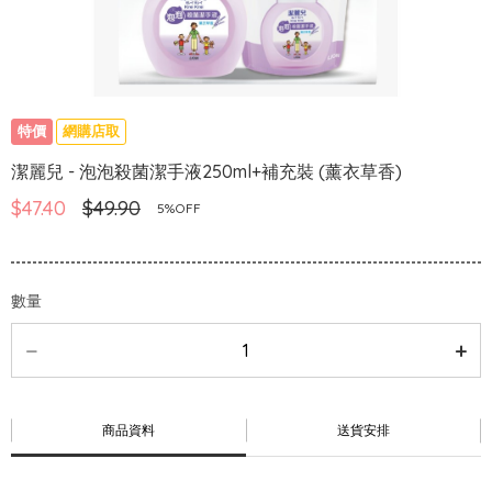
特價
網購店取
潔麗兒 - 泡泡殺菌潔手液250ml+補充裝 (薰衣草香)
$47.40
$49.90
5%OFF
數量
商品資料
送貨安排