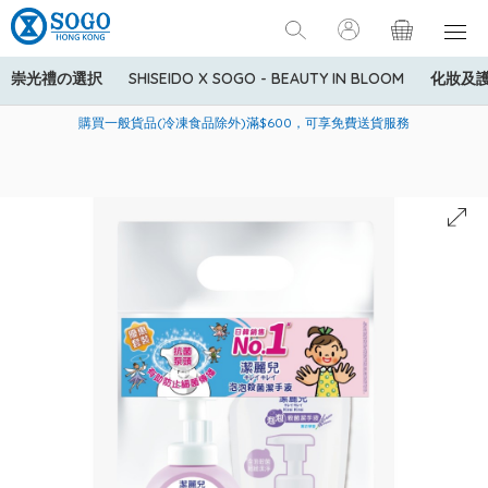
崇光禮の選択
SHISEIDO X SOGO - BEAUTY IN BLOOM
化妝及
寄送中國內地服務只適用於指定商品，若訂單金額少於HK$600(折
美國運通Explorer®信用卡會員購物禮遇：高達5%簽賬回贈！
購買一般貨品(冷凍食品除外)滿$600，可享免費送貨服務
扣後之消費金額計算)，送貨費用為HK$90。若訂單金額HK$600或
以上(折扣後之消費金額計算)，送貨費用以每箱計算首1公斤為
HK$75，其後每額外1公斤運費加收HK$16。