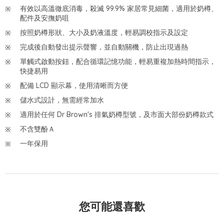
有效以高溫徹底消毒，殺滅 99.9% 家居常見細菌，適用於奶樽、
配件及安撫奶咀
按照奶樽形狀、大小及奶液溫度，輕易調校指示及設定
完成後自動發出提示聲響，並自動關機，防止出現過熱
單觸式啟動按鈕，配合循環記憶功能，輕易重複加熱時間指示，
快捷易用
配備 LCD 顯示幕，使用清晰而方便
儲水式設計，無需經常加水
適用於任何 Dr Brown's 排氣奶樽型號，及市面大部份奶樽款式
不含雙酚Ａ
一年保用
您可能還喜歡