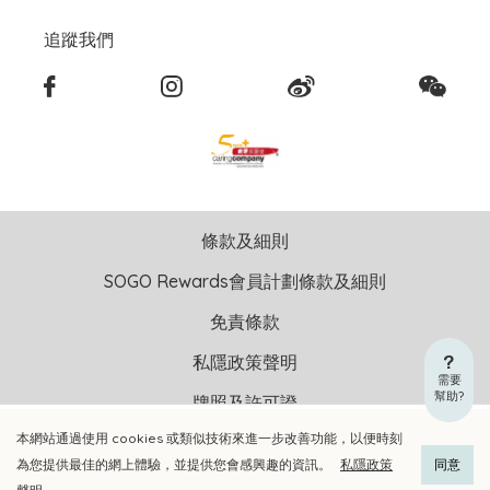
追蹤我們
條款及細則
SOGO Rewards會員計劃條款及細則
免責條款
私隱政策聲明
需要
幫助?
牌照及許可證
本網站通過使用 cookies 或類似技術來進一步改善功能，以便時刻
加入購物車
立即選購
版權聲明 © 2026 崇光(香港)百貨有限公司 版權所有 不得轉載
為您提供最佳的網上體驗，並提供您會感興趣的資訊。
私隱政策
同意