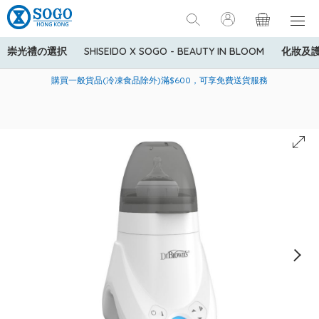
崇光禮の選択
SHISEIDO X SOGO - BEAUTY IN BLOOM
化妝及
寄送中國內地服務只適用於指定商品，若訂單金額少於HK$600(折
美國運通Explorer®信用卡會員購物禮遇：高達5%簽賬回贈！
購買一般貨品(冷凍食品除外)滿$600，可享免費送貨服務
扣後之消費金額計算)，送貨費用為HK$90。若訂單金額HK$600或
以上(折扣後之消費金額計算)，送貨費用以每箱計算首1公斤為
HK$75，其後每額外1公斤運費加收HK$16。