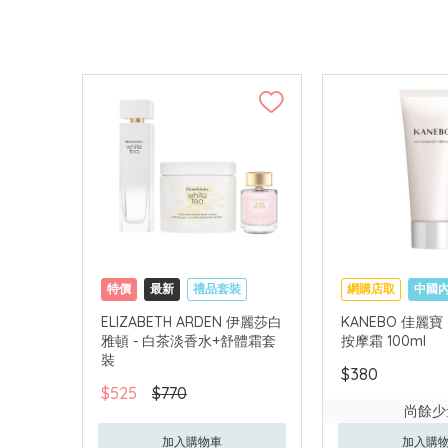
特價
最新
禮品套裝
網購店取
中國
網購店取
可中國內地配送
ELIZABETH ARDEN 伊麗莎白
KANEBO 佳麗寶
雅頓 - 白茶淡香水+舒體霜套
按摩霜 100ml
裝
$380
$525
$770
尚餘少
加入購物車
加入購