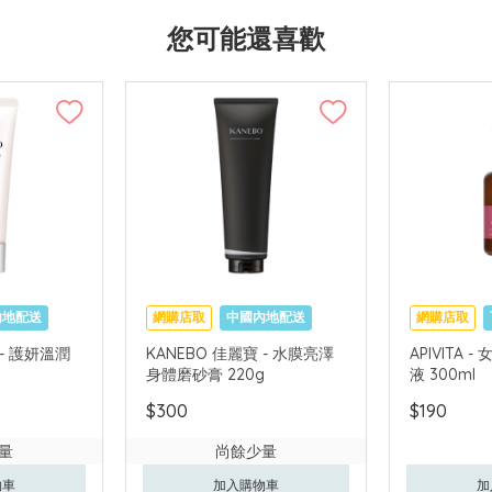
您可能還喜歡
內地配送
網購店取
中國內地配送
網購店取
 - 護妍溫潤
KANEBO 佳麗寶 - 水膜亮澤
APIVITA
身體磨砂膏 220g
液 300ml
$300
$190
量
尚餘少量
物車
加入購物車
加