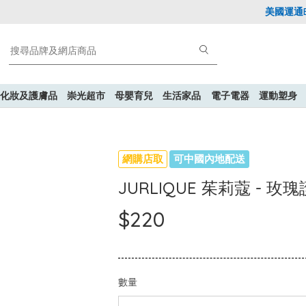
美國運通Exp
化妝及護膚品
崇光超市
母嬰育兒
生活家品
電子電器
運動塑身
網購店取
可中國內地配送
JURLIQUE 茱莉蔻 - 玫瑰
$220
數量