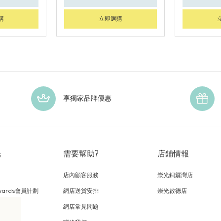
購
立即選購
享獨家品牌優惠
光
需要幫助?
店鋪情報
店內顧客服務
崇光銅鑼灣店
wards會員計劃
網店送貨安排
崇光啟德店
網店常見問題
，