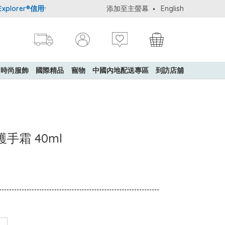
lorer®信用卡會員購物禮遇：高達5%簽賬回贈！
添加至主螢幕
購買一般貨品(冷凍食
English
時尚服飾
國際精品
寵物
中國內地配送專區
到訪店舖
護手霜 40ml