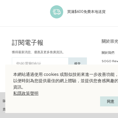
買滿$600免費本地送貨
訂閱電子報
關於崇
獲得最新消息、優惠及更多推廣資訊。
關於我們
SOGO Re
您的電郵地址
提交
本網站通過使用 cookies 或類似技術來進一步改善功能
以便時刻為您提供最佳的網上體驗，並提供您會感興趣
資訊。
私隱政策聲明
版權聲明 © 2026 崇光(香港)百貨有限公司 版權所有 不得轉載
同意
貴金屬及寶石A類註冊交易商號碼︰A-B-24-01-04905