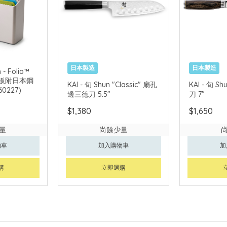
日本製造
日本製造
 - Folio™
類砧板附日本鋼
KAI - 旬 Shun "Classic" 扇孔
KAI - 旬 Sh
60227)
邊三德刀 5.5"
刀 7"
$1,380
$1,650
量
尚餘少量
物車
加入購物車
加
購
立即選購