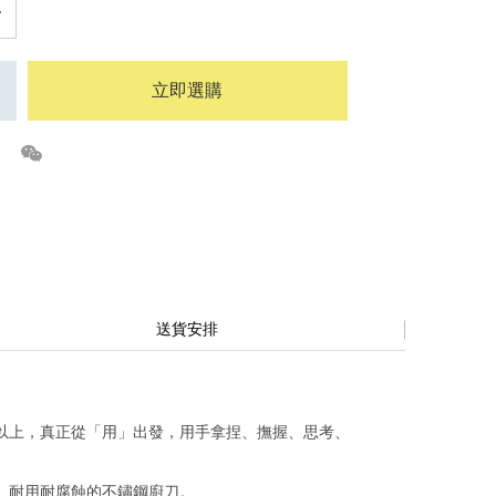
立即選購
送貨安排
以上，真正從「用」出發，用手拿捏、撫握、思考、
、耐用耐腐蝕的不鏽鋼廚刀。