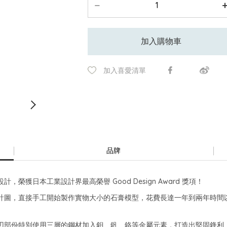
加入購物車
加入喜愛清單
品牌
獲日本工業設計界最高榮譽 Good Design Award 獎項！
計圖，直接手工開始製作實物大小的石膏模型，花費長達一年到兩年時間
刃部份特別使用三層的鋼材加入鉬、釩、鉻等金屬元素，打造出堅固鋒利