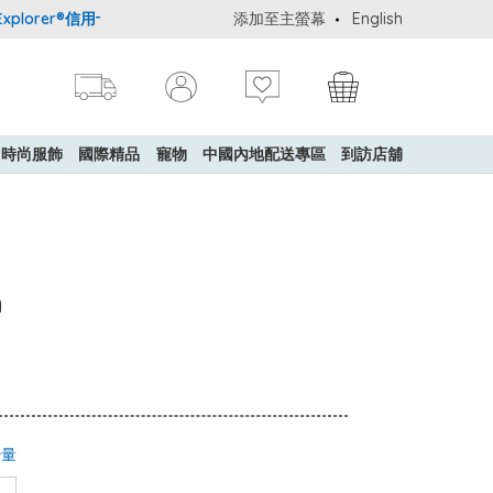
orer®信用卡會員購物禮遇：高達5%簽賬回贈！
添加至主螢幕
購買一般貨品(冷凍食品
English
時尚服飾
國際精品
寵物
中國內地配送專區
到訪店舖
m
少量