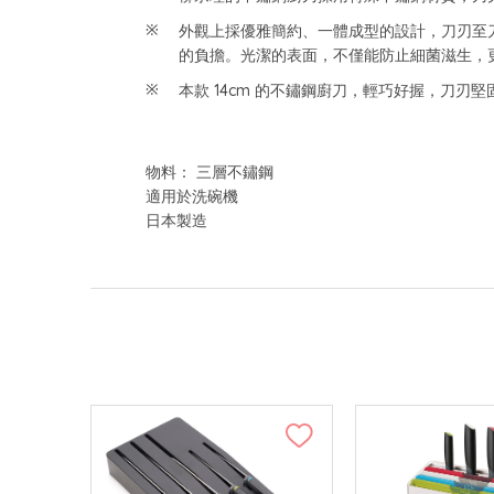
外觀上採優雅簡約、一體成型的設計，刀刃至
的負擔。光潔的表面，不僅能防止細菌滋生，
本款 14cm 的不鏽鋼廚刀，輕巧好握，刀
物料： 三層不鏽鋼
適用於洗碗機
日本製造