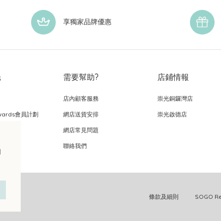
享獨家品牌優惠
光
需要幫助?
店鋪情報
店內顧客服務
崇光銅鑼灣店
wards會員計劃
網店送貨安排
崇光啟德店
網店常見問題
，
聯絡我們
的
條款及細則
SOGO 