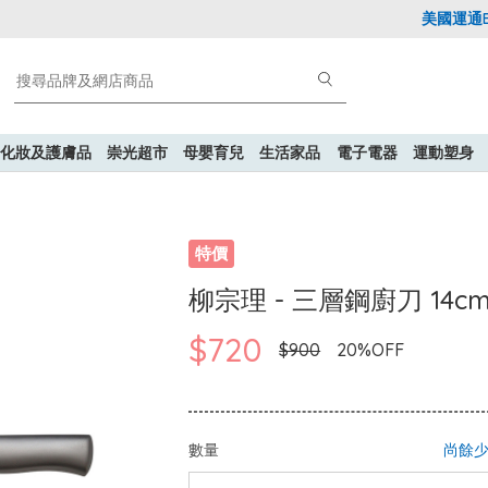
美國運通Expl
化妝及護膚品
崇光超市
母嬰育兒
生活家品
電子電器
運動塑身
特價
柳宗理 - 三層鋼廚刀 14c
$720
$900
20%OFF
數量
尚餘