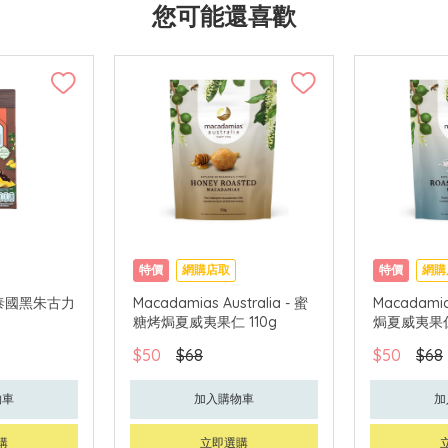
您可能還喜歡
特價
網購店取
特價
網購
 - 泰國黑朱古力
Macadamias Australia - 蜜
Macadamias
糖烤焗夏威夷果仁 110g
焗夏威夷果仁 
$50
$68
$50
$68
物車
加入購物車
加
購
立即選購