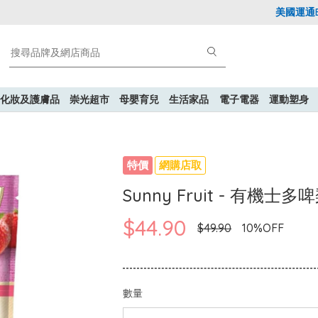
美國運通Exp
化妝及護膚品
崇光超市
母嬰育兒
生活家品
電子電器
運動塑身
特價
網購店取
Sunny Fruit - 有機士多
$44.90
$49.90
10%OFF
數量