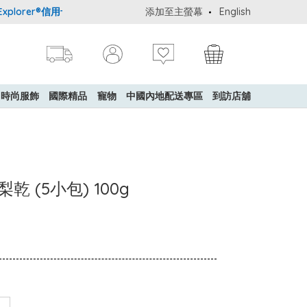
lorer®信用卡會員購物禮遇：高達5%簽賬回贈！
添加至主螢幕
購買一般貨品(冷凍食品
English
時尚服飾
國際精品
寵物
中國內地配送專區
到訪店舖
啤梨乾 (5小包) 100g