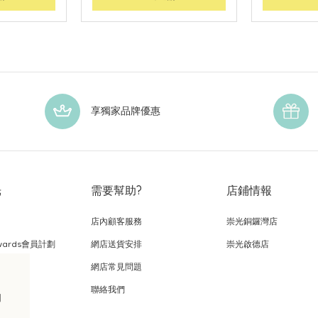
享獨家品牌優惠
光
需要幫助?
店鋪情報
店內顧客服務
崇光銅鑼灣店
wards會員計劃
網店送貨安排
崇光啟德店
網店常見問題
，
聯絡我們
的