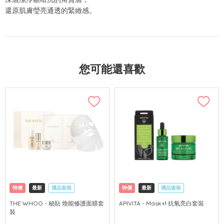
還原肌膚瑩亮通透的緊緻感。
您可能還喜歡
特價
最新
禮品套裝
特價
最新
禮品套裝
網購店取
可中國內地配送
網購店取
可中國內地配送
THE WHOO - 秘貼 煥能修護面膜套
APIVITA - Mask+1 抗氧亮白套裝
裝