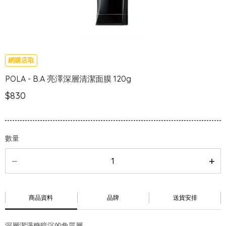
網購店取
POLA - B.A 亮澤深層清潔面膜 120g
$830
數量
商品資料
品牌
送貨安排
深層潔淨糖暗沉的角質層，