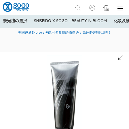
崇光禮の選択
SHISEIDO X SOGO - BEAUTY IN BLOOM
化妝及
寄送中國內地服務只適用於指定商品，若訂單金額少於HK$600(折
美國運通Explorer®信用卡會員購物禮遇：高達5%簽賬回贈！
購買一般貨品(冷凍食品除外)滿$600，可享免費送貨服務
扣後之消費金額計算)，送貨費用為HK$90。若訂單金額HK$600或
以上(折扣後之消費金額計算)，送貨費用以每箱計算首1公斤為
HK$75，其後每額外1公斤運費加收HK$16。