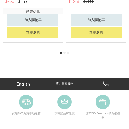
$1,046
$1,230
$590
$1,148
尚餘少量
加入購物車
加入購物車
立即選購
立即選購
English
店內顧客服務
買滿$600免費本地送貨
享獨家品牌優惠
賺SOGO Rewards積分換禮
券