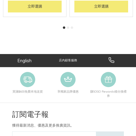
立即選購
立即選購
English
店內顧客服務
買滿$600免費本地送貨
享獨家品牌優惠
賺SOGO Rewards積分換禮
券
訂閱電子報
獲得最新消息、優惠及更多推廣資訊。