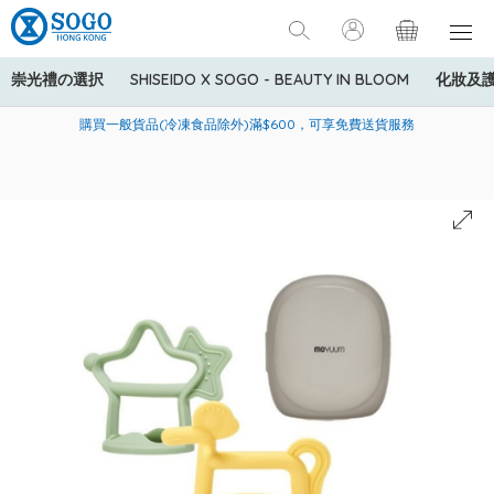
崇光禮の選択
SHISEIDO X SOGO - BEAUTY IN BLOOM
化妝及
寄送中國內地服務只適用於指定商品，若訂單金額少於HK$600(折
美國運通Explorer®信用卡會員購物禮遇：高達5%簽賬回贈！
購買一般貨品(冷凍食品除外)滿$600，可享免費送貨服務
扣後之消費金額計算)，送貨費用為HK$90。若訂單金額HK$600或
以上(折扣後之消費金額計算)，送貨費用以每箱計算首1公斤為
HK$75，其後每額外1公斤運費加收HK$16。