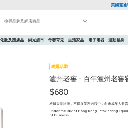
美國運通Expl
化妝及護膚品
崇光超市
母嬰育兒
生活家品
電子電器
運動塑身
網購店取
瀘州老窖 - 百年瀘州老窖窖齡 
$680
根據香港法律，不得在業務過程中，向未成年人售
Under the law of Hong Kong, intoxicating liquor
of business.