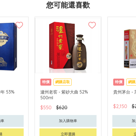
您可能還喜歡
特價
網購店取
特價
網購
年 53%
瀘州老窖 - 紫砂大曲 52%
貴州茅台 - 茅
500ml
$2,150
$
$550
$620
物車
加入購物車
加
購
立即選購