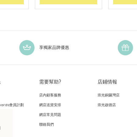
享獨家品牌優惠
光
需要幫助?
店鋪情報
店內顧客服務
崇光銅鑼灣店
wards會員計劃
網店送貨安排
崇光啟德店
網店常見問題
，
聯絡我們
的