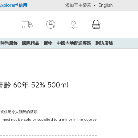
orer®信用卡會員購物禮遇：高達5%簽賬回贈！
添加至主螢幕
購買一般貨品(冷凍食品
English
時尚服飾
國際精品
寵物
中國內地配送專區
到訪店舖
60年 52% 500ml
賣或供應令人醺醉的酒類。
 must not be sold or supplied to a minor in the course