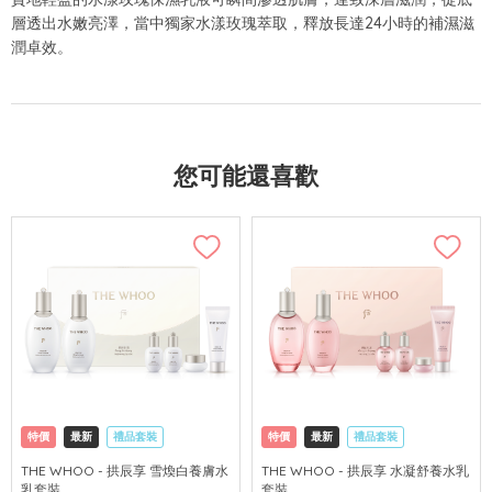
層透出水嫩亮澤，當中獨家水漾玫瑰萃取，釋放長達24小時的補濕滋
潤卓效。
您可能還喜歡
特價
最新
禮品套裝
特價
最新
禮品套裝
網購店取
可中國內地配送
網購店取
可中國內地配送
THE WHOO - 拱辰享 雪煥白養膚水
THE WHOO - 拱辰享 水凝舒養水乳
乳套裝
套裝