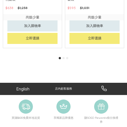
$638
$1,238
$593
$1,031
尚餘少量
尚餘少量
加入購物車
加入購物車
立即選購
立即選購
English
店內顧客服務
買滿$600免費本地送貨
享獨家品牌優惠
賺SOGO Rewards積分換禮
券