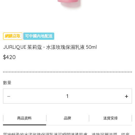
網購店取
可中國內地配送
JURLIQUE 茱莉蔻 - 水漾玫瑰保濕乳液 50ml
$420
數量
商品資料
品牌
送貨安排
質地輕盈的水漾玫瑰保濕乳液可瞬間滲透肌膚，達致深層滋潤，從底