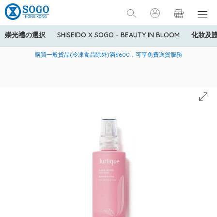
崇光禮の選択
SHISEIDO X SOGO - BEAUTY IN BLOOM
化妝及
寄送中國內地服務只適用於指定商品，若訂單金額少於HK$600(折
美國運通Explorer®信用卡會員購物禮遇：高達5%簽賬回贈！
購買一般貨品(冷凍食品除外)滿$600，可享免費送貨服務
扣後之消費金額計算)，送貨費用為HK$90。若訂單金額HK$600或
以上(折扣後之消費金額計算)，送貨費用以每箱計算首1公斤為
HK$75，其後每額外1公斤運費加收HK$16。