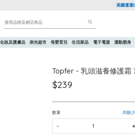
美國運通Exp
化妝及護膚品
崇光超市
母嬰育兒
生活家品
電子電器
運動塑身
Topfer - 乳頭滋養修護霜 
$239
數量
尚餘