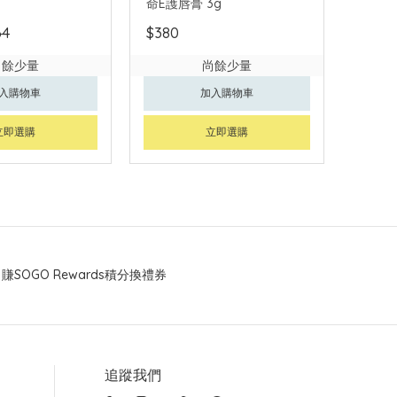
命E護唇膏 3g
64
$380
尚餘少量
尚餘少量
入購物車
加入購物車
立即選購
立即選購
賺SOGO Rewards積分換禮券
追蹤我們