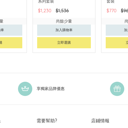
系列套裝
套裝
$1,230
$1,536
$770
$9
量
尚餘少量
物車
加入購物車
加
購
立即選購
享獨家品牌優惠
光
需要幫助?
店鋪情報