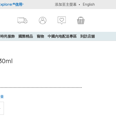
lorer®信用卡會員購物禮遇：高達5%簽賬回贈！
添加至主螢幕
購買一般貨品(冷凍食
English
時尚服飾
國際精品
寵物
中國內地配送專區
到訪店舖
30ml
少量