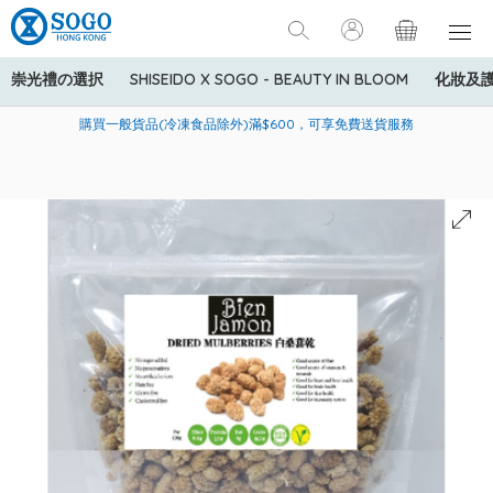
崇光禮の選択
SHISEIDO X SOGO - BEAUTY IN BLOOM
化妝及
寄送中國內地服務只適用於指定商品，若訂單金額少於HK$600(折
美國運通Explorer®信用卡會員購物禮遇：高達5%簽賬回贈！
購買一般貨品(冷凍食品除外)滿$600，可享免費送貨服務
扣後之消費金額計算)，送貨費用為HK$90。若訂單金額HK$600或
以上(折扣後之消費金額計算)，送貨費用以每箱計算首1公斤為
HK$75，其後每額外1公斤運費加收HK$16。