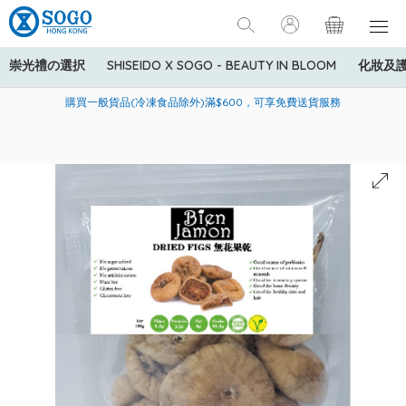
崇光禮の選択
SHISEIDO X SOGO - BEAUTY IN BLOOM
化妝及
寄送中國內地服務只適用於指定商品，若訂單金額少於HK$600(折
美國運通Explorer®信用卡會員購物禮遇：高達5%簽賬回贈！
購買一般貨品(冷凍食品除外)滿$600，可享免費送貨服務
扣後之消費金額計算)，送貨費用為HK$90。若訂單金額HK$600或
以上(折扣後之消費金額計算)，送貨費用以每箱計算首1公斤為
HK$75，其後每額外1公斤運費加收HK$16。