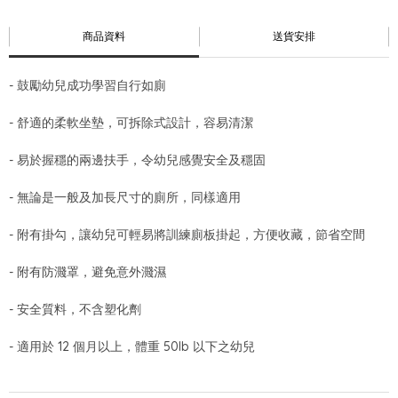
商品資料
送貨安排
- 鼓勵幼兒成功學習自行如廁
- 舒適的柔軟坐墊，可拆除式設計，容易清潔
- 易於握穩的兩邊扶手，令幼兒感覺安全及穩固
- 無論是一般及加長尺寸的廁所，同樣適用
- 附有掛勾，讓幼兒可輕易將訓練廁板掛起，方便收藏，節省空間
- 附有防濺罩，避免意外濺濕
- 安全質料，不含塑化劑
- 適用於 12 個月以上，體重 50lb 以下之幼兒