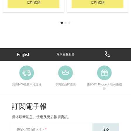
立即選購
立即選購
English
店內顧客服務
買滿$600免費本地送貨
享獨家品牌優惠
賺SOGO Rewards積分換禮
券
訂閱電子報
獲得最新消息、優惠及更多推廣資訊。
您的電郵地址
提交