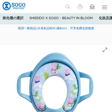
崇光禮の選択
SHISEIDO X SOGO - BEAUTY IN BLOOM
化妝及
寄送中國內地服務只適用於指定商品，若訂單金額少於HK$600(折
美國運通Explorer®信用卡會員購物禮遇：高達5%簽賬回贈！
購買一般貨品(冷凍食品除外)滿$600，可享免費送貨服務
扣後之消費金額計算)，送貨費用為HK$90。若訂單金額HK$600或
以上(折扣後之消費金額計算)，送貨費用以每箱計算首1公斤為
HK$75，其後每額外1公斤運費加收HK$16。