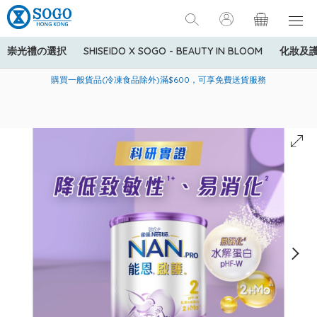
崇光禮の選択
SHISEIDO X SOGO - BEAUTY IN BLOOM
化妝及
寄送中國內地服務只適用於指定商品，若訂單金額少於HK$600(折
美國運通Explorer®信用卡會員購物禮遇：高達5%簽賬回贈！
購買一般貨品(冷凍食品除外)滿$600，可享免費送貨服務
扣後之消費金額計算)，送貨費用為HK$90。若訂單金額HK$600或
以上(折扣後之消費金額計算)，送貨費用以每箱計算首1公斤為
HK$75，其後每額外1公斤運費加收HK$16。