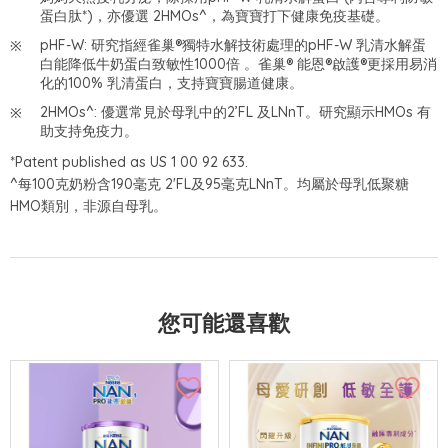
蛋白肽*)，亦優選 2HMOs^，為寶寶打下健康免疫基礎。
pHF-W: 研究指經雀巢®獨特水解技術處理的pHF-W 乳清水解蛋
白能降低牛奶蛋白致敏性1000倍 。雀巢® 能恩®啟護®更採用易消
化的100% 乳清蛋白，支持寶寶腸道健康。
2HMOs^: 優選常見於母乳中的2’FL 及LNnT。研究顯示HMOs 有
助支持免疫力。
*Patent published as US 1 00 92 633.
^每100克奶粉含190毫克 2'FL及95毫克LNnT。均屬於母乳低聚糖
HMO類別，非源自母乳。
您可能還喜歡