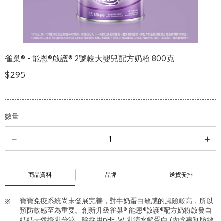
雀巢® - 能恩®啟護® 2號較大嬰兒配方奶粉 800克
$295
數量
商品資料
品牌
送貨安排
寶寶免疫系統尚未發展完善，對牛奶蛋白敏感的風險較高，所以
預防敏感至為重要。創新升級雀巢® 能恩®啟護®配方奶粉啟發自
媽媽天然授乳分泌，除採用pHF-W 乳清水解蛋白 (內含專利防敏