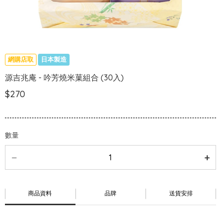
網購店取
日本製造
源吉兆庵 - 吟芳燒米菓組合 (30入)
$270
數量
商品資料
品牌
送貨安排