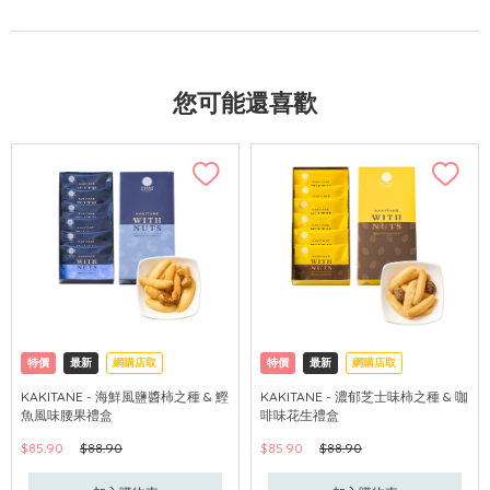
您可能還喜歡
特價
最新
網購店取
特價
最新
網購店取
KAKITANE - 海鮮風鹽醬柿之種 & 鰹
KAKITANE - 濃郁芝士味柿之種 & 咖
魚風味腰果禮盒
啡味花生禮盒
$85.90
$88.90
$85.90
$88.90