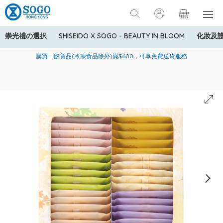
崇光禮の選択
SHISEIDO X SOGO - BEAUTY IN BLOOM
化妝及
寄送中國內地服務只適用於指定商品，若訂單金額少於HK$600(折
美國運通Explorer®信用卡會員購物禮遇：高達5%簽賬回贈！
購買一般貨品(冷凍食品除外)滿$600，可享免費送貨服務
扣後之消費金額計算)，送貨費用為HK$90。若訂單金額HK$600或
以上(折扣後之消費金額計算)，送貨費用以每箱計算首1公斤為
HK$75，其後每額外1公斤運費加收HK$16。