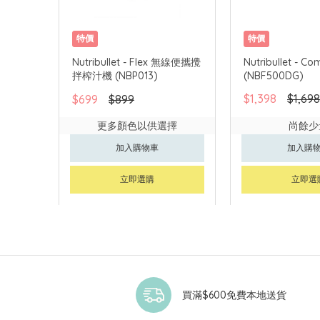
特價
特價
Nutribullet - Flex 無線便攜攪
Nutribullet - 
拌榨汁機 (NBP013)
(NBF500DG)
$1,398
$1,698
$699
$899
更多顏色以供選擇
尚餘少
加入購物車
加入購
立即選購
立即選
買滿$600免費本地送貨