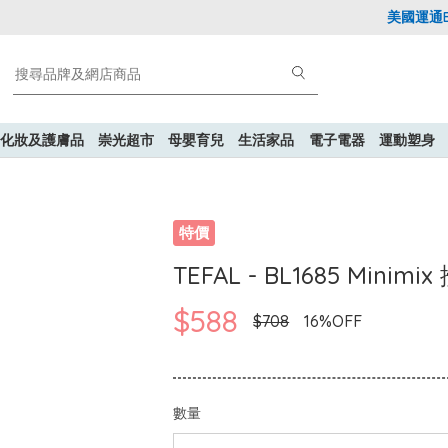
美國運通Expl
化妝及護膚品
崇光超市
母嬰育兒
生活家品
電子電器
運動塑身
特價
TEFAL - BL1685 Minimi
$588
$708
16%OFF
數量