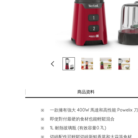
商品資料
一款擁有強大 400W 馬達和高性能 Poweli
即使對付最硬的食材也能輕鬆混合
1L 耐熱玻璃瓶 (有效容量0.7L)
切碎配件可輕鬆切碎新鮮香草和大蒜等食材