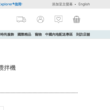
orer®信用卡會員購物禮遇：高達5%簽賬回贈！
添加至主螢幕
購買一般貨品(冷凍食品
English
時尚服飾
國際精品
寵物
中國內地配送專區
到訪店舖
x 攪拌機