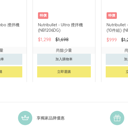
特價
特價
Combo 攪拌機
Nutribullet - Ultra 攪拌機
Nutribul
(NB1206DG)
(10件組) (N
$1,298
$1,698
$999
$1,
量
尚餘少量
物車
加入購物車
加
購
立即選購
享獨家品牌優惠