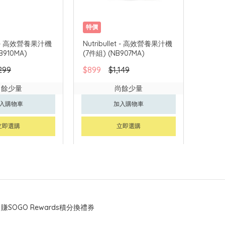
特價
let - 高效營養果汁機
Nutribullet - 高效營養果汁機
B910MA)
(7件組) (NB907MA)
299
$899
$1,149
尚餘少量
尚餘少量
入購物車
加入購物車
立即選購
立即選購
賺SOGO Rewards積分換禮券