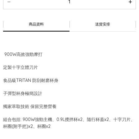
商品資料
送貨安排
900W高效強勁摩打
定製十字立體刀片
食品級TRITAN 防刮耐磨杯身
子彈型杯身極簡設計
獨家萃取技術 保留完整營養
組合包括: 900W強勁主機、0.9L攪拌杯x2、隨行杯蓋x2、十字刀片、
杯圈(附手把)x2、杯圈x2