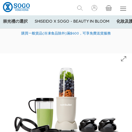
崇光禮の選択
SHISEIDO X SOGO - BEAUTY IN BLOOM
化妝及
寄送中國內地服務只適用於指定商品，若訂單金額少於HK$600(折
美國運通Explorer®信用卡會員購物禮遇：高達5%簽賬回贈！
購買一般貨品(冷凍食品除外)滿$600，可享免費送貨服務
扣後之消費金額計算)，送貨費用為HK$90。若訂單金額HK$600或
以上(折扣後之消費金額計算)，送貨費用以每箱計算首1公斤為
HK$75，其後每額外1公斤運費加收HK$16。