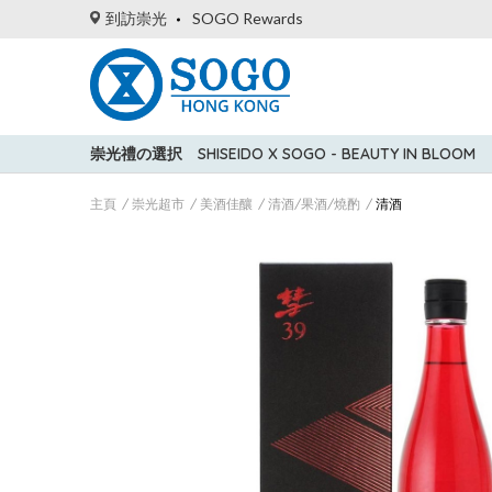
到訪崇光
SOGO Rewards
崇光禮の選択
SHISEIDO X SOGO - BEAUTY IN BLOOM
主頁
崇光超市
美酒佳釀
清酒/果酒/燒酌
清酒