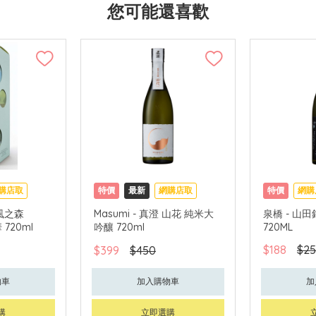
您可能還喜歡
購店取
特價
最新
網購店取
特價
網購
- 風之森
Masumi - 真澄 山花 純米大
泉橋 - 山
 720ml
吟釀 720ml
720ML
$188
$25
$399
$450
物車
加入購物車
加
購
立即選購