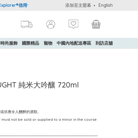
orer®信用卡會員購物禮遇：高達5%簽賬回贈！
添加至主螢幕
購買一般貨品(冷凍食品
English
時尚服飾
國際精品
寵物
中國內地配送專區
到訪店舖
UGHT 純米大吟釀 720ml
賣或供應令人醺醉的酒類。
 must not be sold or supplied to a minor in the course