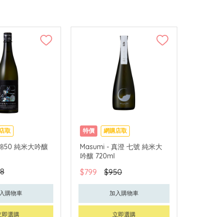
店取
特價
網購店取
田錦50 純米大吟釀
Masumi - 真澄 七號 純米大
吟釀 720ml
8
$799
$950
入購物車
加入購物車
立即選購
立即選購