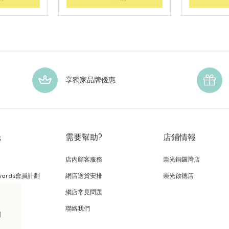
享獨家品牌優惠
光
需要幫助?
店鋪情報
店內顧客服務
崇光銅鑼灣店
wards會員計劃
網店送貨安排
崇光啟德店
網店常見問題
，
聯絡我們
的