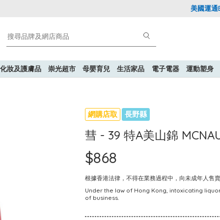
美國運通Expl
化妝及護膚品
崇光超市
母嬰育兒
生活家品
電子電器
運動塑身
網購店取
長野縣
彗 - 39 特A美山錦 MCNA
$868
根據香港法律，不得在業務過程中，向未成年人售
Under the law of Hong Kong, intoxicating liquor
of business.