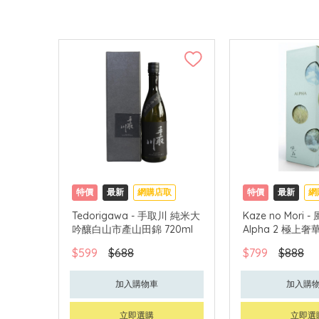
特價
最新
網購店取
特價
最新
網
Tedorigawa - 手取川 純米大
Kaze no Mori 
吟釀白山市產山田錦 720ml
Alpha 2 極上奢華
$599
$688
$799
$888
加入購物車
加入購
立即選購
立即選