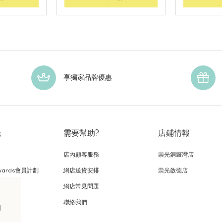
享獨家品牌優惠
光
需要幫助?
店鋪情報
店內顧客服務
崇光銅鑼灣店
wards會員計劃
網店送貨安排
崇光啟德店
網店常見問題
，
聯絡我們
的