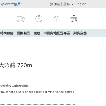
lorer®信用卡會員購物禮遇：高達5%簽賬回贈！
添加至主螢幕
購買一般貨品(冷凍食品
English
時尚服飾
國際精品
寵物
中國內地配送專區
到訪店舖
大吟釀 720ml
賣或供應令人醺醉的酒類。
 must not be sold or supplied to a minor in the course