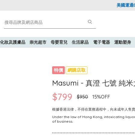
美國運通Exp
化妝及護膚品
崇光超市
母嬰育兒
生活家品
電子電器
運動塑身
特價
網購店取
Masumi - 真澄 七號 純米
$799
$950
15%OFF
根據香港法律，不得在業務過程中，向未成年人售
Under the law of Hong Kong, intoxicating liquor
of business.