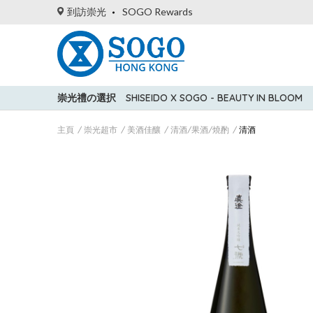
到訪崇光
SOGO Rewards
崇光禮の選択
SHISEIDO X SOGO - BEAUTY IN BLOOM
主頁
崇光超市
美酒佳釀
清酒/果酒/燒酌
清酒