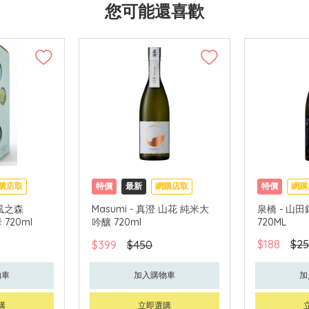
您可能還喜歡
購店取
特價
最新
網購店取
特價
網購
- 風之森
Masumi - 真澄 山花 純米大
泉橋 - 山
 720ml
吟釀 720ml
720ML
$188
$25
$399
$450
物車
加入購物車
加
購
立即選購