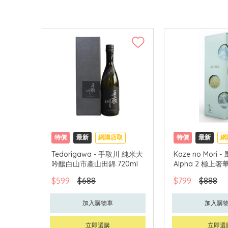
特價
最新
網購店取
特價
最新
網
Tedorigawa - 手取川 純米大
Kaze no Mori 
吟釀白山市產山田錦 720ml
Alpha 2 極上奢華
$599
$688
$799
$888
加入購物車
加入購
立即選購
立即選