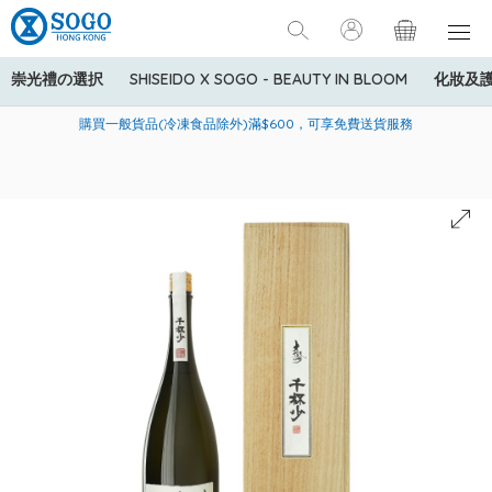
崇光禮の選択
SHISEIDO X SOGO - BEAUTY IN BLOOM
化妝及
寄送中國內地服務只適用於指定商品，若訂單金額少於HK$600(折
美國運通Explorer®信用卡會員購物禮遇：高達5%簽賬回贈！
購買一般貨品(冷凍食品除外)滿$600，可享免費送貨服務
扣後之消費金額計算)，送貨費用為HK$90。若訂單金額HK$600或
以上(折扣後之消費金額計算)，送貨費用以每箱計算首1公斤為
HK$75，其後每額外1公斤運費加收HK$16。