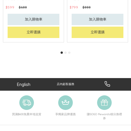
$599
$688
$799
$888
加入購物車
加入購物車
立即選購
立即選購
English
店內顧客服務
買滿$600免費本地送貨
享獨家品牌優惠
賺SOGO Rewards積分換禮
券