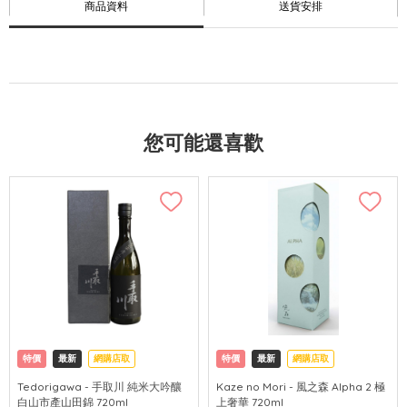
商品資料
送貨安排
您可能還喜歡
特價
最新
網購店取
特價
最新
網購店取
Tedorigawa - 手取川 純米大吟釀
Kaze no Mori - 風之森 Alpha 2 極
白山市產山田錦 720ml
上奢華 720ml