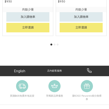
$930
$930
尚餘少量
尚餘少量
加入購物車
加入購物車
立即選購
立即選購
English
店內顧客服務
買滿$600免費本地送貨
享獨家品牌優惠
賺SOGO Rewards積分換禮
券