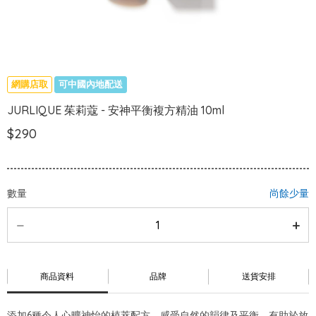
網購店取
可中國內地配送
JURLIQUE 茱莉蔻 - 安神平衡複方精油 10ml
$290
數量
尚餘少量
商品資料
品牌
送貨安排
添加6種令人心曠神怡的植萃配方，感受自然的韻律及平衡，有助於放