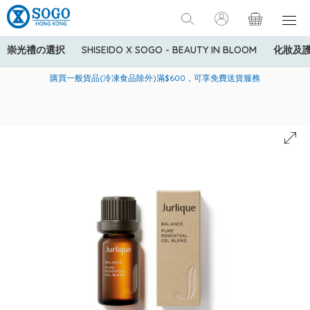
崇光禮の選択
SHISEIDO X SOGO - BEAUTY IN BLOOM
化妝及
寄送中國內地服務只適用於指定商品，若訂單金額少於HK$600(折
美國運通Explorer®信用卡會員購物禮遇：高達5%簽賬回贈！
購買一般貨品(冷凍食品除外)滿$600，可享免費送貨服務
扣後之消費金額計算)，送貨費用為HK$90。若訂單金額HK$600或
以上(折扣後之消費金額計算)，送貨費用以每箱計算首1公斤為
HK$75，其後每額外1公斤運費加收HK$16。