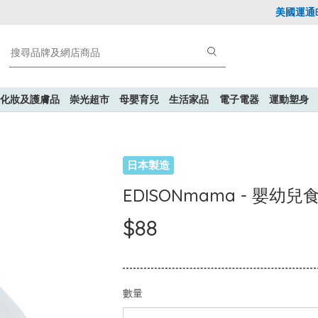
美國運通Exp
化妝及護膚品
崇光超市
母嬰育兒
生活家品
電子電器
運動塑身
日本製造
EDISONmama - 嬰
$88
數量