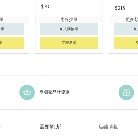
$70
$215
量
尚餘少量
更多
物車
加入購物車
加
購
立即選購
享獨家品牌優惠
光
需要幫助?
店鋪情報