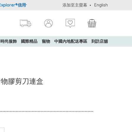
lorer®信用卡會員購物禮遇：高達5%簽賬回贈！
添加至主螢幕
購買一般貨品(冷凍食
English
時尚服飾
國際精品
寵物
中國內地配送專區
到訪店舖
幼兒食物膠剪刀連盒