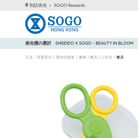
到訪崇光
SOGO Rewards
崇光禮の選択
SHISEIDO X SOGO - BEAUTY IN BLOOM
主頁
母嬰育兒
嬰幼兒餵食
餐椅 / 餐具 / 口水肩
餐具