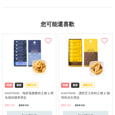
您可能還喜歡
特價
最新
網購店取
特價
最新
網購店取
KAKITANE - 海鮮風鹽醬柿之種 & 鰹
KAKITANE - 濃郁芝士味柿之種 & 咖
魚風味腰果禮盒
啡味花生禮盒
$85.90
$88.90
$85.90
$88.90