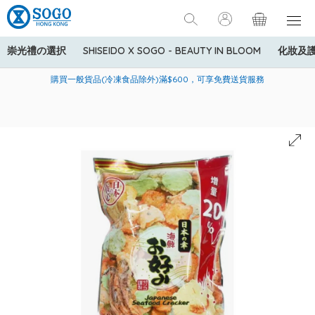
崇光禮の選択
SHISEIDO X SOGO - BEAUTY IN BLOOM
化妝及
寄送中國內地服務只適用於指定商品，若訂單金額少於HK$600(折
美國運通Explorer®信用卡會員購物禮遇：高達5%簽賬回贈！
購買一般貨品(冷凍食品除外)滿$600，可享免費送貨服務
扣後之消費金額計算)，送貨費用為HK$90。若訂單金額HK$600或
以上(折扣後之消費金額計算)，送貨費用以每箱計算首1公斤為
HK$75，其後每額外1公斤運費加收HK$16。