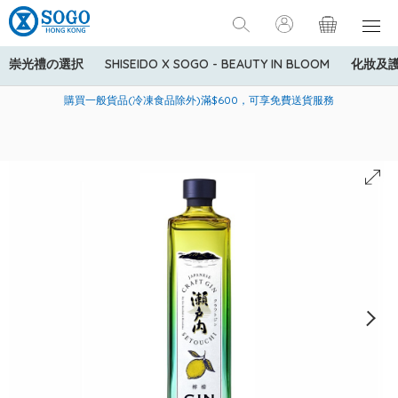
崇光禮の選択
SHISEIDO X SOGO - BEAUTY IN BLOOM
化妝及
寄送中國內地服務只適用於指定商品，若訂單金額少於HK$600(折
美國運通Explorer®信用卡會員購物禮遇：高達5%簽賬回贈！
購買一般貨品(冷凍食品除外)滿$600，可享免費送貨服務
扣後之消費金額計算)，送貨費用為HK$90。若訂單金額HK$600或
以上(折扣後之消費金額計算)，送貨費用以每箱計算首1公斤為
HK$75，其後每額外1公斤運費加收HK$16。