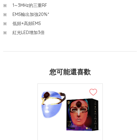
1∼3MHz的三重RF
EMS輸出加強20%*
低頻+高頻EMS
紅光LED增加3倍
您可能還喜歡