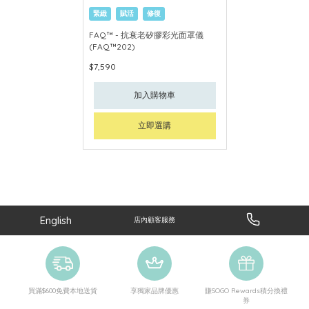
緊緻
賦活
修復
FAQ™ - 抗衰老矽膠彩光面罩儀
(FAQ™202)
$7,590
加入購物車
立即選購
English
店內顧客服務
買滿$600免費本地送貨
享獨家品牌優惠
賺SOGO Rewards積分換禮
券