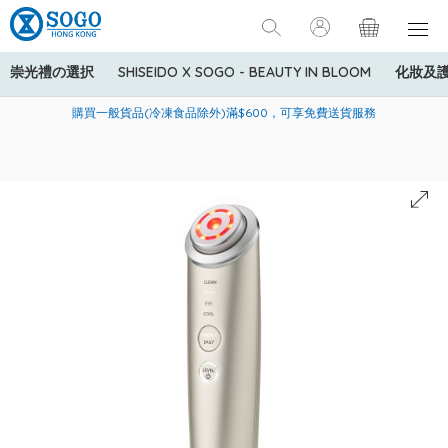
崇光禮の選択
SHISEIDO X SOGO - BEAUTY IN BLOOM
化妝及
寄送中國內地服務只適用於指定商品，若訂單金額少於HK$600(折
美國運通Explorer®信用卡會員購物禮遇：高達5%簽賬回贈！
購買一般貨品(冷凍食品除外)滿$600，可享免費送貨服務
扣後之消費金額計算)，送貨費用為HK$90。若訂單金額HK$600或
以上(折扣後之消費金額計算)，送貨費用以每箱計算首1公斤為
HK$75，其後每額外1公斤運費加收HK$16。