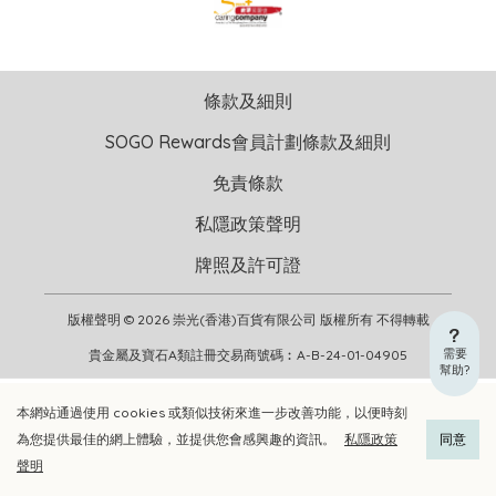
條款及細則
SOGO Rewards會員計劃條款及細則
免責條款
私隱政策聲明
牌照及許可證
版權聲明 © 2026 崇光(香港)百貨有限公司 版權所有 不得轉載
需要
貴金屬及寶石A類註冊交易商號碼︰A-B-24-01-04905
幫助?
本網站通過使用 cookies 或類似技術來進一步改善功能，以便時刻
加入購物車
立即選購
為您提供最佳的網上體驗，並提供您會感興趣的資訊。
私隱政策
同意
聲明
加入喜愛清單