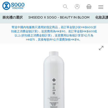
崇光禮の選択
SHISEIDO X SOGO - BEAUTY IN BLOOM
化妝及
寄送中國內地服務只適用於指定商品，若訂單金額少於HK$600(折
美國運通Explorer®信用卡會員購物禮遇：高達5%簽賬回贈！
購買一般貨品(冷凍食品除外)滿$600，可享免費送貨服務
扣後之消費金額計算)，送貨費用為HK$90。若訂單金額HK$600或
以上(折扣後之消費金額計算)，送貨費用以每箱計算首1公斤為
HK$75，其後每額外1公斤運費加收HK$16。