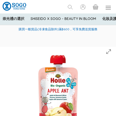
崇光禮の選択
SHISEIDO X SOGO - BEAUTY IN BLOOM
化妝及
寄送中國內地服務只適用於指定商品，若訂單金額少於HK$600(折
美國運通Explorer®信用卡會員購物禮遇：高達5%簽賬回贈！
購買一般貨品(冷凍食品除外)滿$600，可享免費送貨服務
扣後之消費金額計算)，送貨費用為HK$90。若訂單金額HK$600或
以上(折扣後之消費金額計算)，送貨費用以每箱計算首1公斤為
HK$75，其後每額外1公斤運費加收HK$16。