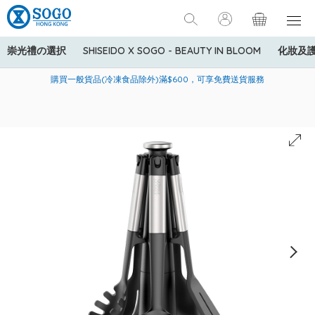
崇光禮の選択
SHISEIDO X SOGO - BEAUTY IN BLOOM
化妝及
寄送中國內地服務只適用於指定商品，若訂單金額少於HK$600(折
美國運通Explorer®信用卡會員購物禮遇：高達5%簽賬回贈！
購買一般貨品(冷凍食品除外)滿$600，可享免費送貨服務
扣後之消費金額計算)，送貨費用為HK$90。若訂單金額HK$600或
以上(折扣後之消費金額計算)，送貨費用以每箱計算首1公斤為
HK$75，其後每額外1公斤運費加收HK$16。