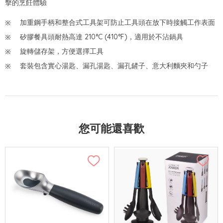
擊的烹飪體驗
加重鋼手柄和整合式工具架可防止工具頭在放下時接觸工作表面
矽膠餐具頭耐熱高達 210°C (410°F)，適用於不沾鍋具
旋轉儲存架，方便選擇工具
套裝包含實心湯匙、漏孔湯匙、漏孔鏟子、意大利麵夾和勺子
您可能還喜歡